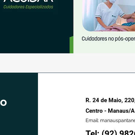
to
R. 24 de Maio, 220
Centro - Manaus/
Email:
manauspantane
Tel: (92) 98