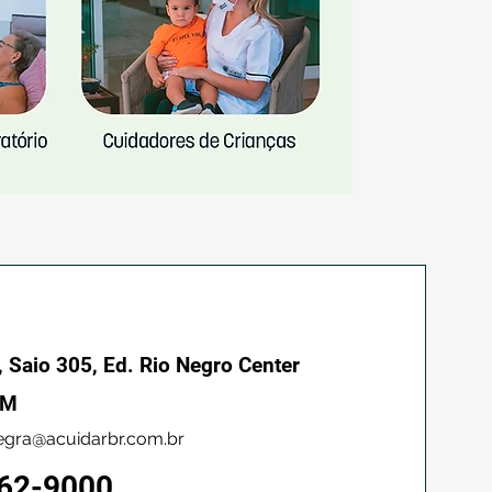
, Saio 305, Ed. Rio Negro Center
AM
gra@acuidarbr.com.br
262-9000