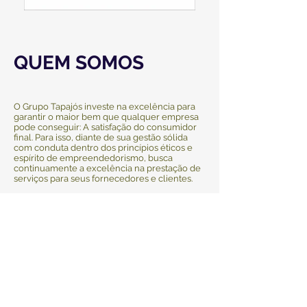
QUEM SOMOS
O Grupo Tapajós investe na excelência para
garantir o maior bem que qualquer empresa
pode conseguir: A satisfação do consumidor
final. Para isso, diante de sua gestão sólida
com conduta dentro dos princípios éticos e
espírito de empreendedorismo, busca
continuamente a excelência na prestação de
serviços para seus fornecedores e clientes.
Para tanto, o Grupo Tapajós investe na
capacitação profissional de seus
colaboradores, assim como em estruturas
com modernas instalações tecnológicas e
transporte de ponta para o controle e
monitoramento de mercadorias até ao
consumidor final. Eficácia; Credibilidade;
Equilíbrio e Comprometimento são os pilares
da empresa.
A mercadoria comercializada pelo grupo