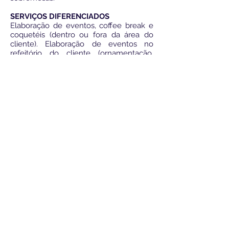
SERVIÇOS DIFERENCIADOS
Elaboração de eventos, coffee break e
coquetéis (dentro ou fora da área do
cliente). Elaboração de eventos no
refeitório do cliente (ornamentação,
faixas, som ao vivo, brincadeiras, entre
outros). Como cortesia, o cliente pode
escolher 01 data no ano para serviço de
som ao vivo. Aniversariantes do mês,
como cortesia, terão bolo confeitado e
ornamentação. Conscientização contra
o desperdício.
LIGAR
LOCALIZAÇÃO